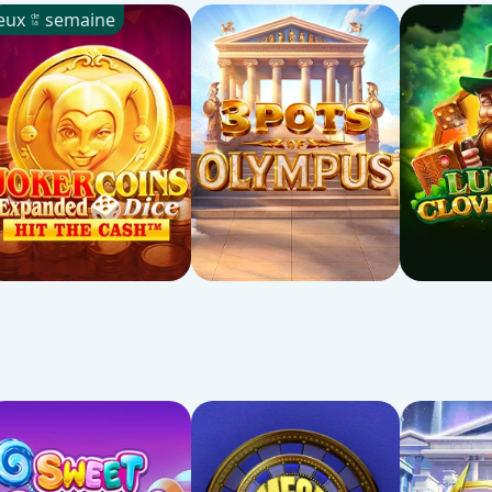
eux
semaine
de
la