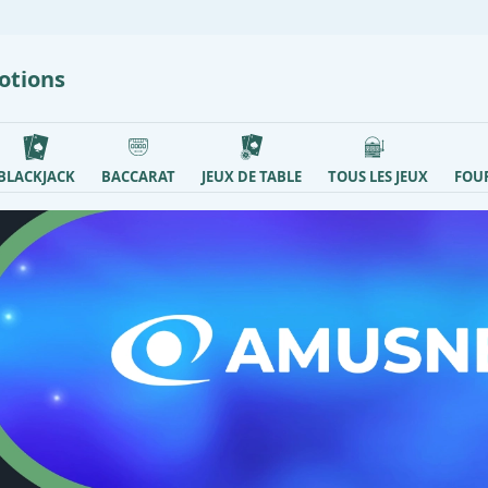
otions
BLACKJACK
BACCARAT
JEUX DE TABLE
TOUS LES JEUX
FOU