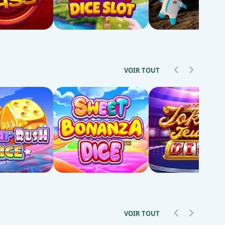
VOIR TOUT
left
right
VOIR TOUT
left
right