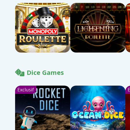
Dice Games
Exclusif
E