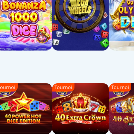
Tournoi
Tournoi
Tournoi