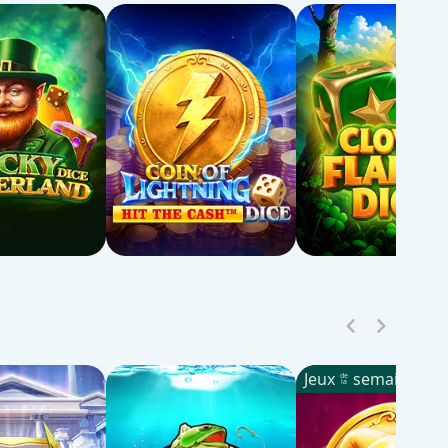
left
right
Jeux
semaine
de
la