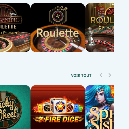
VOIR TOUT
left
right