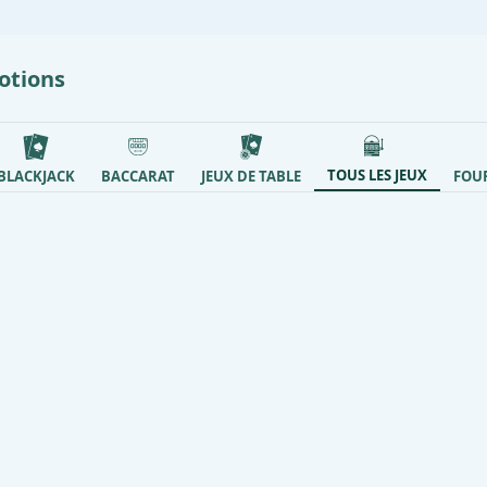
otions
TOUS LES JEUX
BLACKJACK
BACCARAT
JEUX DE TABLE
FOU