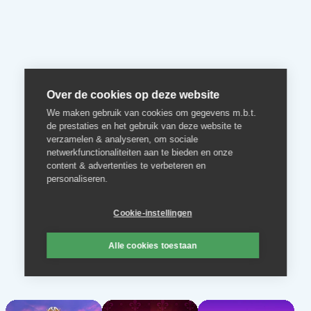
Over de cookies op deze website
We maken gebruik van cookies om gegevens m.b.t.
de prestaties en het gebruik van deze website te
verzamelen & analyseren, om sociale
netwerkfunctionaliteiten aan te bieden en onze
content & advertenties te verbeteren en
personaliseren.
Cookie-instellingen
Alle cookies toestaan