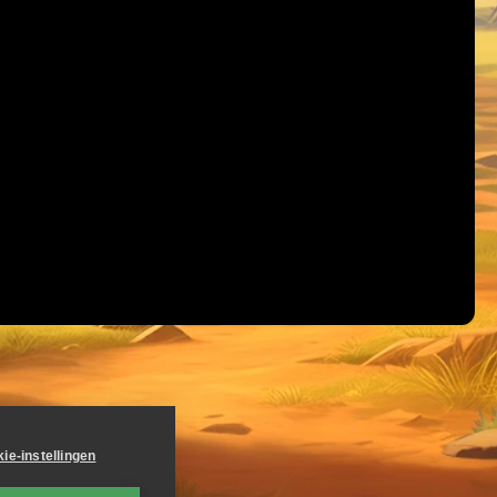
ie-instellingen