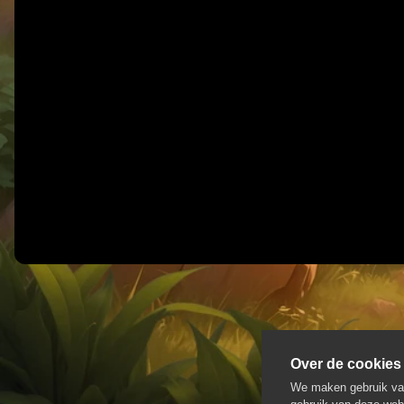
Over de cookies
We maken gebruik van