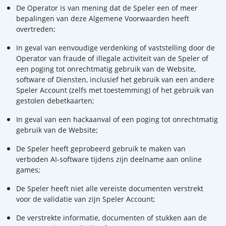
De Operator is van mening dat de Speler een of meer
bepalingen van deze Algemene Voorwaarden heeft
overtreden;
In geval van eenvoudige verdenking of vaststelling door de
Operator van fraude of illegale activiteit van de Speler of
een poging tot onrechtmatig gebruik van de Website,
software of Diensten, inclusief het gebruik van een andere
Speler Account (zelfs met toestemming) of het gebruik van
gestolen debetkaarten;
In geval van een hackaanval of een poging tot onrechtmatig
gebruik van de Website;
De Speler heeft geprobeerd gebruik te maken van
verboden AI-software tijdens zijn deelname aan online
games;
De Speler heeft niet alle vereiste documenten verstrekt
voor de validatie van zijn Speler Account;
De verstrekte informatie, documenten of stukken aan de