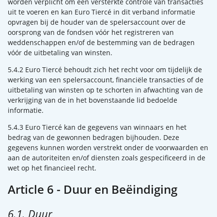
worden verplicht om een versterkte controle van transacties
uit te voeren en kan Euro Tiercé in dit verband informatie
opvragen bij de houder van de spelersaccount over de
oorsprong van de fondsen vóór het registreren van
weddenschappen en/of de bestemming van de bedragen
vóór de uitbetaling van winsten.
5.4.2 Euro Tiercé behoudt zich het recht voor om tijdelijk de
werking van een spelersaccount, financiële transacties of de
uitbetaling van winsten op te schorten in afwachting van de
verkrijging van de in het bovenstaande lid bedoelde
informatie.
5.4.3 Euro Tiercé kan de gegevens van winnaars en het
bedrag van de gewonnen bedragen bijhouden. Deze
gegevens kunnen worden verstrekt onder de voorwaarden en
aan de autoriteiten en/of diensten zoals gespecificeerd in de
wet op het financieel recht.
Article 6 - Duur en Beëindiging
6.1. Duur