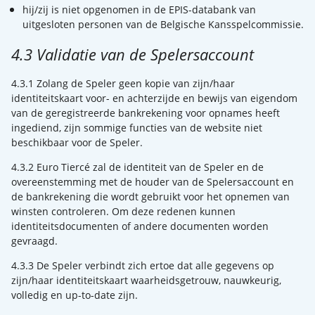
hij/zij is niet opgenomen in de EPIS-databank van
uitgesloten personen van de Belgische Kansspelcommissie.
4.3 Validatie van de Spelersaccount
4.3.1 Zolang de Speler geen kopie van zijn/haar
identiteitskaart voor- en achterzijde en bewijs van eigendom
van de geregistreerde bankrekening voor opnames heeft
ingediend, zijn sommige functies van de website niet
beschikbaar voor de Speler.
4.3.2 Euro Tiercé zal de identiteit van de Speler en de
overeenstemming met de houder van de Spelersaccount en
de bankrekening die wordt gebruikt voor het opnemen van
winsten controleren. Om deze redenen kunnen
identiteitsdocumenten of andere documenten worden
gevraagd.
4.3.3 De Speler verbindt zich ertoe dat alle gegevens op
zijn/haar identiteitskaart waarheidsgetrouw, nauwkeurig,
volledig en up-to-date zijn.