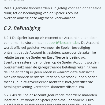
Deze Algemene Voorwaarden zijn geldig voor een onbepaalde
duur, tot de beëindiging van de Speler Account
overeenkomstig deze Algemene Voorwaarden.
6.2. Beëindiging
6.2.1 De Speler kan op elk moment de Account sluiten door
een e-mail te sturen naar
support@becasino.be
. De Account
wordt officieel gesloten wanneer de Speler bevestiging
ontvangt dat de Account is gesloten, waardoor de zakelijke
relatie tussen de Speler en Euro Tiercé is beëindigd.
Eventuele resterende fondsen op de Speler Account worden
overgemaakt naar de geregistreerde betalingsrekening van
de Speler, tenzij er geen reden is waarom deze transactie
niet kan worden verwerkt. Redenen hiervoor kunnen onder
meer zijn: niet-geverifieerde identiteit, niet-geverifieerde
betalingsrekening, versterkte klantenverificatie, enz.
6.2.2 Als de Speler Account gedurende meerdere maanden
inactief blijft, wordt de Speler per e-mail herinnerd. Euro
Tiercé behoudt zich echter het recht voor om de Speler