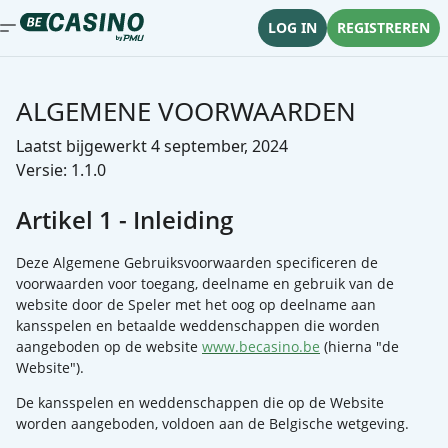
LOG IN
REGISTREREN
ALGEMENE VOORWAARDEN
Laatst bijgewerkt 4 september, 2024
Versie: 1.1.0
Artikel 1 - Inleiding
Deze Algemene Gebruiksvoorwaarden specificeren de
voorwaarden voor toegang, deelname en gebruik van de
website door de Speler met het oog op deelname aan
kansspelen en betaalde weddenschappen die worden
aangeboden op de website
www.becasino.be
(hierna "de
Website").
De kansspelen en weddenschappen die op de Website
worden aangeboden, voldoen aan de Belgische wetgeving.