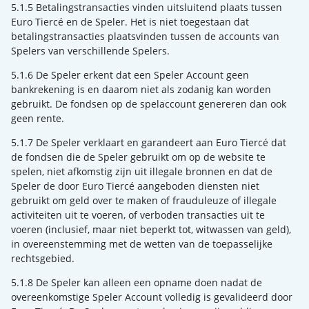
5.1.5 Betalingstransacties vinden uitsluitend plaats tussen
Euro Tiercé en de Speler. Het is niet toegestaan dat
betalingstransacties plaatsvinden tussen de accounts van
Spelers van verschillende Spelers.
5.1.6 De Speler erkent dat een Speler Account geen
bankrekening is en daarom niet als zodanig kan worden
gebruikt. De fondsen op de spelaccount genereren dan ook
geen rente.
5.1.7 De Speler verklaart en garandeert aan Euro Tiercé dat
de fondsen die de Speler gebruikt om op de website te
spelen, niet afkomstig zijn uit illegale bronnen en dat de
Speler de door Euro Tiercé aangeboden diensten niet
gebruikt om geld over te maken of frauduleuze of illegale
activiteiten uit te voeren, of verboden transacties uit te
voeren (inclusief, maar niet beperkt tot, witwassen van geld),
in overeenstemming met de wetten van de toepasselijke
rechtsgebied.
5.1.8 De Speler kan alleen een opname doen nadat de
overeenkomstige Speler Account volledig is gevalideerd door