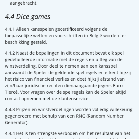
aangebracht.
4.4 Dice games
4.4.1 Alleen kansspelen gecertificeerd volgens de
toepasselijke wetten en voorschriften in België worden ter
beschikking gesteld.
4.4.2 Naast de bepalingen in dit document bevat elk spel
gedetailleerde informatie met de regels en uitleg van de
winstverdeling. Door deel te nemen aan een kansspel
aanvaardt de Speler de geldende spelregels en erkent hij/zij
het risico van financieel verlies en doet hij/zij afstand van
zijn/haar juridische rechten dienaangaande jegens Euro
Tiercé. Voor vragen over de spelregels kan de Speler altijd
contact opnemen met de klantenservice.
4.4.3 Prijzen en winstverdelingen worden volledig willekeurig
gegenereerd met behulp van een RNG (Random Number
Generator).
4.4.4 Het is ten strengste verboden om het resultaat van het