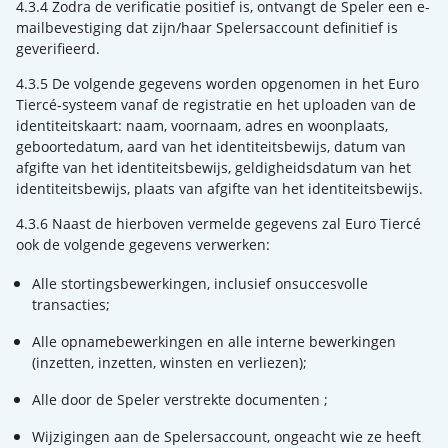
4.3.4 Zodra de verificatie positief is, ontvangt de Speler een e-
mailbevestiging dat zijn/haar Spelersaccount definitief is
geverifieerd.
4.3.5 De volgende gegevens worden opgenomen in het Euro
Tiercé-systeem vanaf de registratie en het uploaden van de
identiteitskaart: naam, voornaam, adres en woonplaats,
geboortedatum, aard van het identiteitsbewijs, datum van
afgifte van het identiteitsbewijs, geldigheidsdatum van het
identiteitsbewijs, plaats van afgifte van het identiteitsbewijs.
4.3.6 Naast de hierboven vermelde gegevens zal Euro Tiercé
ook de volgende gegevens verwerken:
Alle stortingsbewerkingen, inclusief onsuccesvolle
transacties;
Alle opnamebewerkingen en alle interne bewerkingen
(inzetten, inzetten, winsten en verliezen);
Alle door de Speler verstrekte documenten ;
Wijzigingen aan de Spelersaccount, ongeacht wie ze heeft