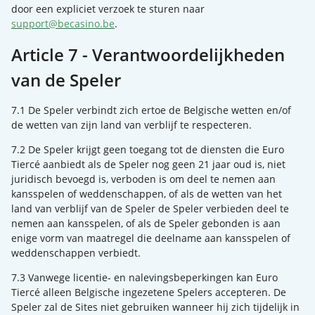
door een expliciet verzoek te sturen naar
support@becasino.be
.
Article 7 - Verantwoordelijkheden
van de Speler
7.1 De Speler verbindt zich ertoe de Belgische wetten en/of
de wetten van zijn land van verblijf te respecteren.
7.2 De Speler krijgt geen toegang tot de diensten die Euro
Tiercé aanbiedt als de Speler nog geen 21 jaar oud is, niet
juridisch bevoegd is, verboden is om deel te nemen aan
kansspelen of weddenschappen, of als de wetten van het
land van verblijf van de Speler de Speler verbieden deel te
nemen aan kansspelen, of als de Speler gebonden is aan
enige vorm van maatregel die deelname aan kansspelen of
weddenschappen verbiedt.
7.3 Vanwege licentie- en nalevingsbeperkingen kan Euro
Tiercé alleen Belgische ingezetene Spelers accepteren. De
Speler zal de Sites niet gebruiken wanneer hij zich tijdelijk in