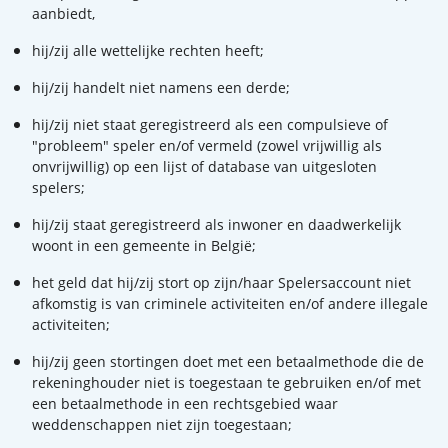
aanbiedt,
hij/zij alle wettelijke rechten heeft;
hij/zij handelt niet namens een derde;
hij/zij niet staat geregistreerd als een compulsieve of
"probleem" speler en/of vermeld (zowel vrijwillig als
onvrijwillig) op een lijst of database van uitgesloten
spelers;
hij/zij staat geregistreerd als inwoner en daadwerkelijk
woont in een gemeente in België;
het geld dat hij/zij stort op zijn/haar Spelersaccount niet
afkomstig is van criminele activiteiten en/of andere illegale
activiteiten;
hij/zij geen stortingen doet met een betaalmethode die de
rekeninghouder niet is toegestaan te gebruiken en/of met
een betaalmethode in een rechtsgebied waar
weddenschappen niet zijn toegestaan;