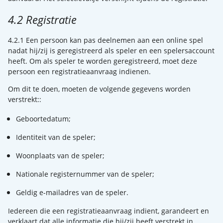
4.2 Registratie
4.2.1 Een persoon kan pas deelnemen aan een online spel
nadat hij/zij is geregistreerd als speler en een spelersaccount
heeft. Om als speler te worden geregistreerd, moet deze
persoon een registratieaanvraag indienen.
Om dit te doen, moeten de volgende gegevens worden
verstrekt::
Geboortedatum;
Identiteit van de speler;
Woonplaats van de speler;
Nationale registernummer van de speler;
Geldig e-mailadres van de speler.
Iedereen die een registratieaanvraag indient, garandeert en
verklaart dat alle informatie die hij/zij heeft verstrekt in