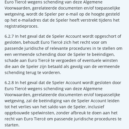
Euro Tiercé wegens schending van deze Algemene
Voorwaarden, gerelateerde documenten en/of toepasselijke
wetgeving, wordt de Speler per e-mail op de hoogte gesteld
op het e-mailadres dat de Speler heeft verstrekt tijdens het
registratieproces.
6.2.7 In het geval dat de Speler Account wordt opgeschort of
gesloten, behoudt Euro Tiercé zich het recht voor om
passende juridische of relevante procedures in te stellen om
een vermeende schending door de Speler te beëindigen,
schade aan Euro Tiercé te vergoeden of eventuele winsten
die aan de Speler zijn betaald als gevolg van de vermeende
schending terug te vorderen.
6.2.8 In het geval dat de Speler Account wordt gesloten door
Euro Tiercé wegens schending van deze Algemene
Voorwaarden, gerelateerde documenten en/of toepasselijke
wetgeving, zal de beëindiging van de Speler Account leiden
tot het verlies van het saldo van de Speler, inclusief
opgebouwde spelwinsten, zonder afbreuk te doen aan het
recht van Euro Tiercé om passende juridische procedures te
starten.