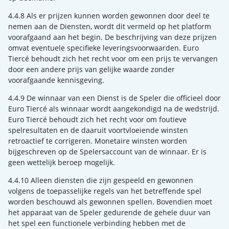
4.4.8 Als er prijzen kunnen worden gewonnen door deel te
nemen aan de Diensten, wordt dit vermeld op het platform
voorafgaand aan het begin. De beschrijving van deze prijzen
omvat eventuele specifieke leveringsvoorwaarden. Euro
Tiercé behoudt zich het recht voor om een prijs te vervangen
door een andere prijs van gelijke waarde zonder
voorafgaande kennisgeving.
4.4.9 De winnaar van een Dienst is de Speler die officieel door
Euro Tiercé als winnaar wordt aangekondigd na de wedstrijd.
Euro Tiercé behoudt zich het recht voor om foutieve
spelresultaten en de daaruit voortvloeiende winsten
retroactief te corrigeren. Monetaire winsten worden
bijgeschreven op de Spelersaccount van de winnaar. Er is
geen wettelijk beroep mogelijk.
4.4.10 Alleen diensten die zijn gespeeld en gewonnen
volgens de toepasselijke regels van het betreffende spel
worden beschouwd als gewonnen spellen. Bovendien moet
het apparaat van de Speler gedurende de gehele duur van
het spel een functionele verbinding hebben met de