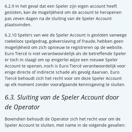
6.2.9 In het geval dat een Speler zijn eigen account heeft
gesloten, kan de mogelijkheid om de account te heropenen
pas zeven dagen na de sluiting van de Speler Account
plaatsvinden.
6.2.10 Spelers van wie de Speler Account is gesloten vanwege
roekeloos spelgedrag, gokverslaving of fraude, hebben geen
mogelijkheid om zich opnieuw te registreren op de website.
Euro Tiercé is niet verantwoordelijk als de betreffende Speler
er toch in slaagt om op enigerlei wijze een nieuwe Speler
Account te openen, noch is Euro Tiercé verantwoordelijk voor
enige directe of indirecte schade als gevolg daarvan. Euro
Tiercé behoudt zich het recht voor om deze Speler Account
op elk moment zonder voorafgaande kennisgeving te sluiten.
6.3. Sluiting van de Speler Account door
de Operator
Bovendien behoudt de Operator zich het recht voor om de
Speler Account te sluiten, met name in de volgende gevallen: