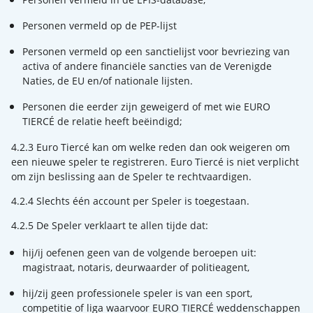
Personen vermeld op de PEP-lijst
Personen vermeld op een sanctielijst voor bevriezing van
activa of andere financiële sancties van de Verenigde
Naties, de EU en/of nationale lijsten.
Personen die eerder zijn geweigerd of met wie EURO
TIERCÉ de relatie heeft beëindigd;
4.2.3 Euro Tiercé kan om welke reden dan ook weigeren om
een nieuwe speler te registreren. Euro Tiercé is niet verplicht
om zijn beslissing aan de Speler te rechtvaardigen.
4.2.4 Slechts één account per Speler is toegestaan.
4.2.5 De Speler verklaart te allen tijde dat:
hij/ij oefenen geen van de volgende beroepen uit:
magistraat, notaris, deurwaarder of politieagent,
hij/zij geen professionele speler is van een sport,
competitie of liga waarvoor EURO TIERCÉ weddenschappen