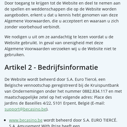
Door toegang te krijgen tot de Website en deel te nemen aan
de spellen en weddenschappen die op de Website worden
aangeboden, erkent u dat u kennis hebt genomen van deze
Algemene Voorwaarden, die u accepteert en waaraan u zich
zonder voorbehoud verbindt.
We nodigen u uit om ze aandachtig te lezen voordat u de
Website gebruikt. In geval van onenigheid met deze
Algemene Voorwaarden verzoeken wij u de Website niet te
gebruiken.
Artikel 2 - Bedrijfsinformatie
De Website wordt beheerd door S.A. Euro Tiercé, een
Belgische vennootschap geregistreerd bij de Kruispuntbank
van Ondernemingen onder het nummer 0882.834.117 en met
maatschappelijke zetel op het volgende adres: Place des
Jardins de Baseilles 4/22, 5101 Erpent, België (E-mail:
support@becasino.be
).
www.becasino.be
wordt beheerd door S.A. EURO TIERCÉ.
S.A. Amusement With Prize heeft een