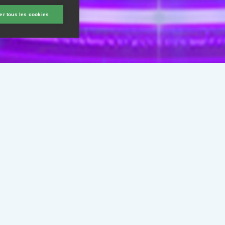
er tous les cookies
À propos de BeCasino
Contact
Site 100% belge et légal
n de jeux de dés en ligne