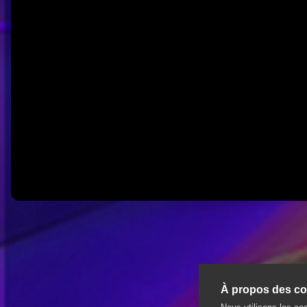
À propos des coo