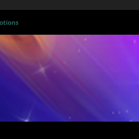
otions