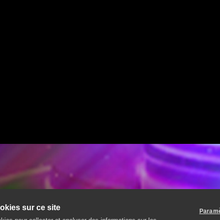
kies sur ce site
Paramè