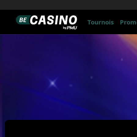
Tournois
Prom