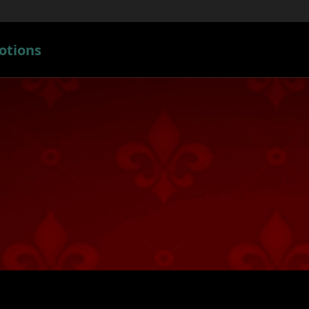
otions