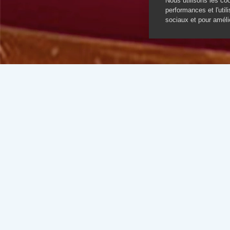
Nous utilisons les coo
performances et l'util
sociaux et pour amélio
Jeu responsabl
Déposer
Nos moyens de paiement
La SA Amusement With Pri