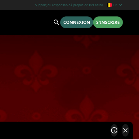
Support
Jeu responsable
À propos de BeCasino
FR
CONNEXION
S'INSCRIRE