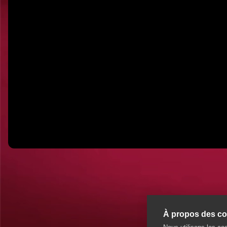
À propos des coo