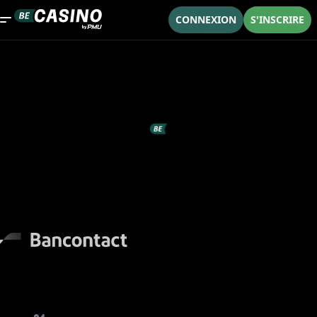
CONNEXION
S'INSCRIRE
Jeu responsable
Support
Blog
À propos de BeCasino
Contact
Nos moyens de paiement
Déposer
Site 100% belge et légal
Le jeu peut rendre dépendant.
Arrêtez-vous à temps !