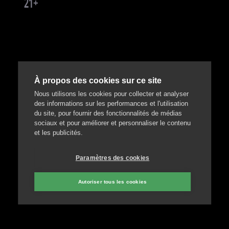
21
+
Plus d'informations sur www.arretezvousatemps.be
Ce site web est exploité par Euro Tiercé SA.
À propos des cookies sur ce site
La SA Amusement With Prize a conclu un accord de partenariat avec
Eurotiercé pour l'offre et l'exploitation de jeux de dés en ligne
Nous utilisons les cookies pour collecter et analyser
dans le cadre de la licence B+ portant le numéro B+4264 émise par
des informations sur les performances et l'utilisation
la CJH
du site, pour fournir des fonctionnalités de médias
sociaux et pour améliorer et personnaliser le contenu
Site agréé par la Commission des Jeux de Hasard sous license n°
et les publicités.
B+4264
Paramètres des cookies
Conditions Générales
Politique de respect de la vie privée
Autoriser tous les cookies
Déclaration relative aux cookies
BeCasino © 2025
Tous droits réservés