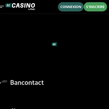
CONNEXION
S'INSCRIRE
Jeu responsable
Support
Blog
À propos de BeCasino
Contact
Nos moyens de paiement
Déposer
Site 100% belge et légal
Le jeu peut rendre dépendant.
Arrêtez-vous à temps !