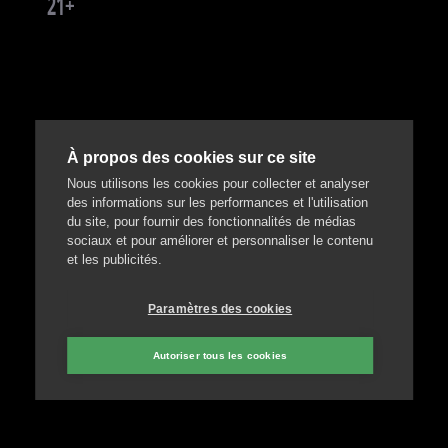
21
+
Plus d'informations sur www.arretezvousatemps.be
Ce site web est exploité par Euro Tiercé SA.
À propos des cookies sur ce site
La SA Amusement With Prize a conclu un accord de partenariat avec
Eurotiercé pour l'offre et l'exploitation de jeux de dés en ligne
Nous utilisons les cookies pour collecter et analyser
dans le cadre de la licence B+ portant le numéro B+4264 émise par
des informations sur les performances et l'utilisation
la CJH
du site, pour fournir des fonctionnalités de médias
sociaux et pour améliorer et personnaliser le contenu
Site agréé par la Commission des Jeux de Hasard sous license n°
et les publicités.
B+4264
Paramètres des cookies
Conditions Générales
Politique de respect de la vie privée
Autoriser tous les cookies
Déclaration relative aux cookies
BeCasino ©
2026
Tous droits réservés