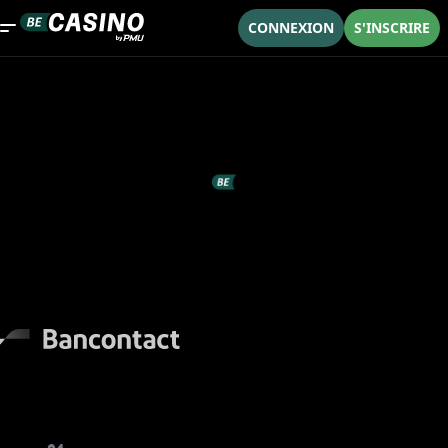
CONNEXION
S'INSCRIRE
Jeu responsable
Support
Blog
À propos de BeCasino
Contact
Nos moyens de paiement
Déposer
Site 100% belge et légal
Le jeu peut rendre dépendant.
Arrêtez-vous à temps !