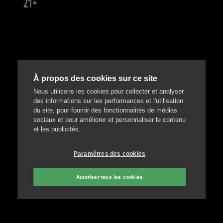
21
+
Plus d'informations sur www.arretezvousatemps.be
Ce site web est exploité par Euro Tiercé SA.
À propos des cookies sur ce site
La SA Amusement With Prize a conclu un accord de partenariat avec
Eurotiercé pour l'offre et l'exploitation de jeux de dés en ligne
Nous utilisons les cookies pour collecter et analyser
dans le cadre de la licence B+ portant le numéro B+4264 émise par
des informations sur les performances et l'utilisation
la CJH
du site, pour fournir des fonctionnalités de médias
sociaux et pour améliorer et personnaliser le contenu
Site agréé par la Commission des Jeux de Hasard sous license n°
et les publicités.
B+4264
Paramètres des cookies
Conditions Générales
Politique de respect de la vie privée
Autoriser tous les cookies
Déclaration relative aux cookies
BeCasino © 2025
Tous droits réservés