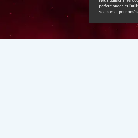
Nous utilisons les coo
performances et l'util
sociaux et pour amélio
Jeu responsabl
Déposer
Nos moyens de paiement
La SA Amusement With Pri