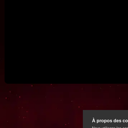
À propos des coo