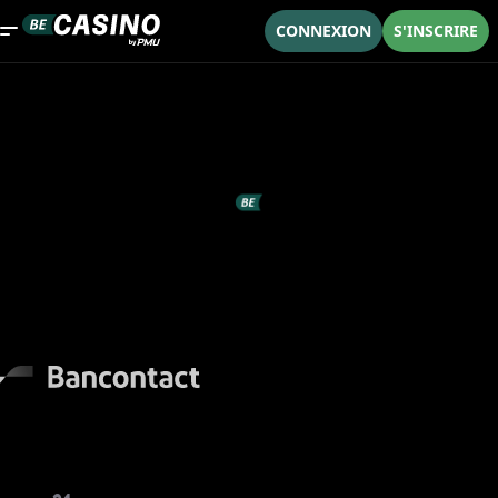
CONNEXION
S'INSCRIRE
Jeu responsable
Support
Blog
À propos de BeCasino
Contact
Nos moyens de paiement
Déposer
Site 100% belge et légal
Le jeu peut rendre dépendant.
Arrêtez-vous à temps !