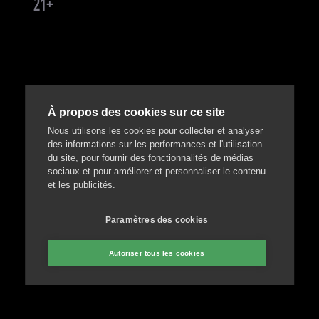
21
+
Plus d'informations sur www.arretezvousatemps.be
Ce site web est exploité par Euro Tiercé SA.
À propos des cookies sur ce site
La SA Amusement With Prize a conclu un accord de partenariat avec
Eurotiercé pour l'offre et l'exploitation de jeux de dés en ligne
Nous utilisons les cookies pour collecter et analyser
dans le cadre de la licence B+ portant le numéro B+4264 émise par
des informations sur les performances et l'utilisation
la CJH
du site, pour fournir des fonctionnalités de médias
sociaux et pour améliorer et personnaliser le contenu
Site agréé par la Commission des Jeux de Hasard sous license n°
et les publicités.
B+4264
Paramètres des cookies
Conditions Générales
Politique de respect de la vie privée
Autoriser tous les cookies
Déclaration relative aux cookies
BeCasino ©
2026
Tous droits réservés