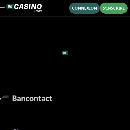
CONNEXION
S'INSCRIRE
Jeu responsable
Support
Blog
À propos de BeCasino
Contact
Nos moyens de paiement
Déposer
Site 100% belge et légal
Le jeu peut rendre dépendant.
Arrêtez-vous à temps !