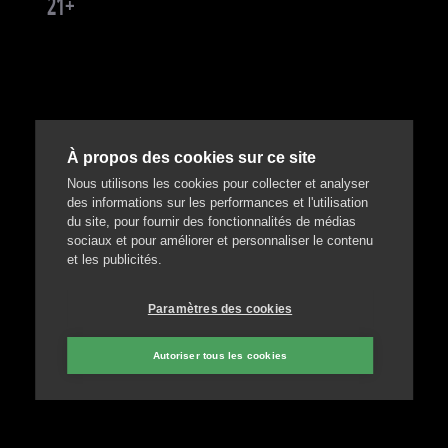
21
+
Plus d'informations sur www.arretezvousatemps.be
Ce site web est exploité par Euro Tiercé SA.
À propos des cookies sur ce site
La SA Amusement With Prize a conclu un accord de partenariat avec
Eurotiercé pour l'offre et l'exploitation de jeux de dés en ligne
Nous utilisons les cookies pour collecter et analyser
dans le cadre de la licence B+ portant le numéro B+4264 émise par
des informations sur les performances et l'utilisation
la CJH
du site, pour fournir des fonctionnalités de médias
sociaux et pour améliorer et personnaliser le contenu
Site agréé par la Commission des Jeux de Hasard sous license n°
et les publicités.
B+4264
Paramètres des cookies
Conditions Générales
Politique de respect de la vie privée
Autoriser tous les cookies
Déclaration relative aux cookies
BeCasino ©
2026
Tous droits réservés