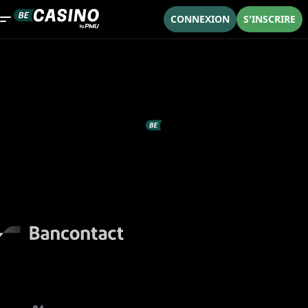
CONNEXION
S'INSCRIRE
Jeu responsable
Support
Blog
À propos de BeCasino
Contact
Nos moyens de paiement
Déposer
Site 100% belge et légal
Le jeu peut rendre dépendant.
Arrêtez-vous à temps !