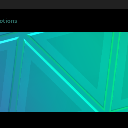
otions