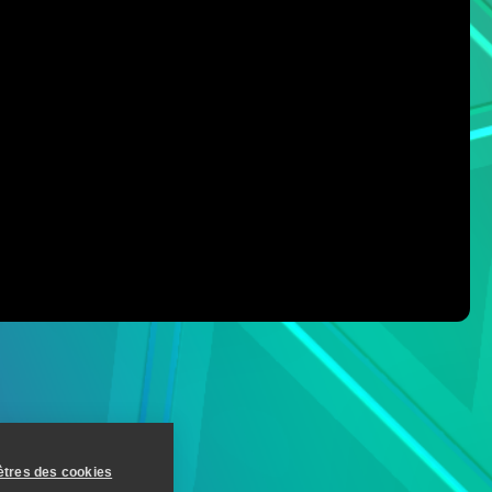
tres des cookies