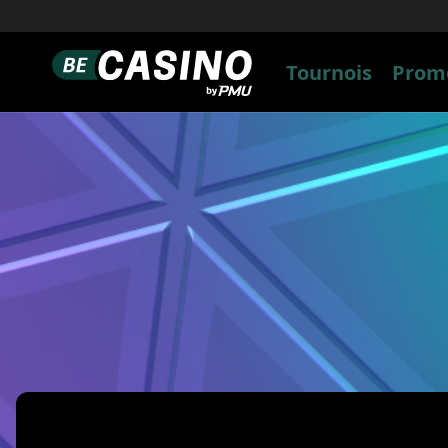
Tournois
Prom