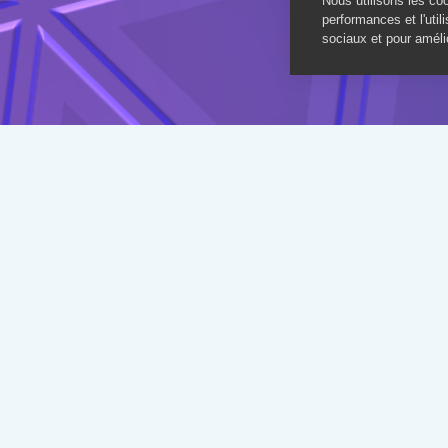
Nous utilisons les coo
performances et l'util
sociaux et pour amélio
Jeu responsabl
Déposer
Nos moyens de paiement
La SA Amusement With Pri