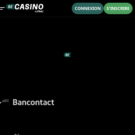
CONNEXION
S'INSCRIRE
Jeu responsable
Support
Blog
À propos de BeCasino
Contact
Nos moyens de paiement
Déposer
Site 100% belge et légal
Le jeu peut rendre dépendant.
Arrêtez-vous à temps !