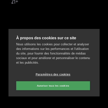
21
+
Plus d'informations sur www.arretezvousatemps.be
Ce site web est exploité par Euro Tiercé SA.
À propos des cookies sur ce site
La SA Amusement With Prize a conclu un accord de partenariat avec
Eurotiercé pour l'offre et l'exploitation de jeux de dés en ligne
Nous utilisons les cookies pour collecter et analyser
dans le cadre de la licence B+ portant le numéro B+4264 émise par
des informations sur les performances et l'utilisation
la CJH
du site, pour fournir des fonctionnalités de médias
sociaux et pour améliorer et personnaliser le contenu
Site agréé par la Commission des Jeux de Hasard sous license n°
et les publicités.
B+4264
Paramètres des cookies
Conditions Générales
Politique de respect de la vie privée
Autoriser tous les cookies
Déclaration relative aux cookies
BeCasino © 2025
Tous droits réservés