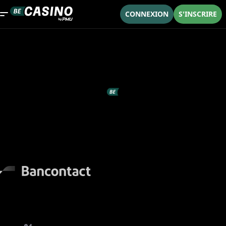
CONNEXION
S'INSCRIRE
Jeu responsable
Support
Blog
À propos de BeCasino
Contact
Nos moyens de paiement
Déposer
Site 100% belge et légal
Le jeu peut rendre dépendant.
Arrêtez-vous à temps !