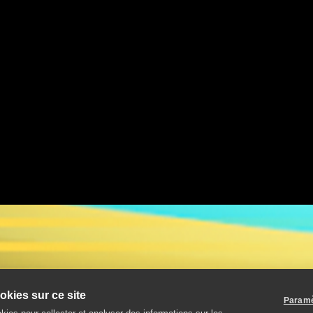
kies sur ce site
Paramè