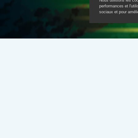
Nous utilisons les coo
performances et l'util
sociaux et pour amélio
Jeu responsabl
Déposer
Nos moyens de paiement
La SA Amusement With Pri