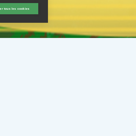
er tous les cookies
À propos de BeCasino
Contact
Site 100% belge et légal
n de jeux de dés en ligne