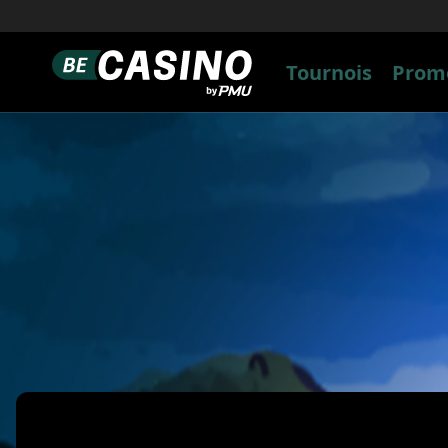
Tournois
Prom