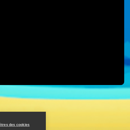
tres des cookies