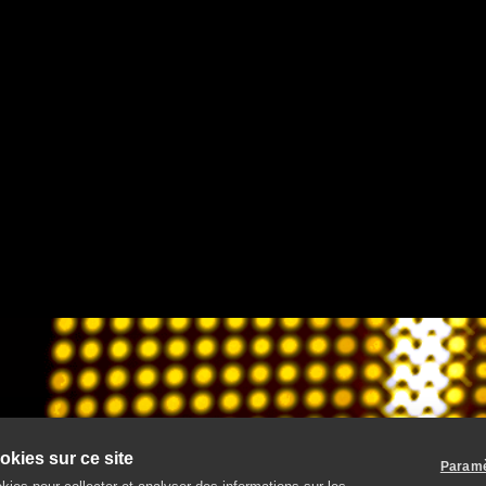
kies sur ce site
Paramè