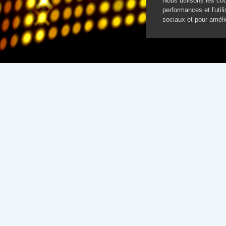
Nous utilisons les coo
performances et l'util
sociaux et pour amélio
Jeu responsabl
Déposer
Nos moyens de paiement
La SA Amusement With Pri