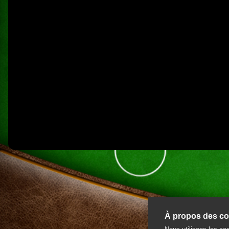
À propos des coo