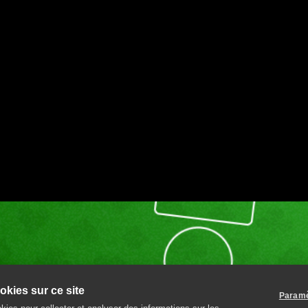
kies sur ce site
Paramè