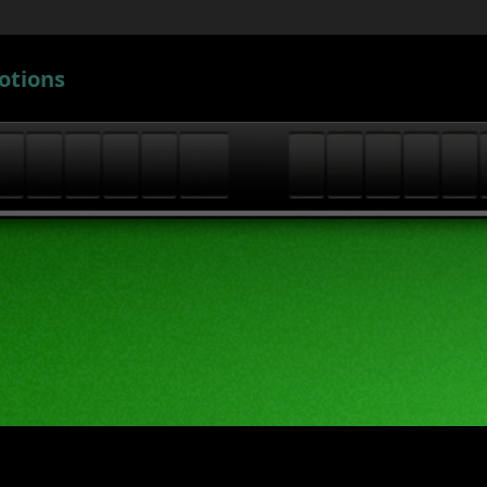
otions