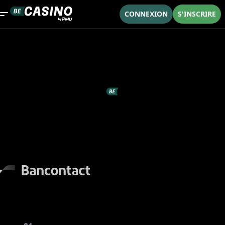
CONNEXION
S'INSCRIRE
Jeu responsable
Support
Blog
À propos de BeCasino
Contact
Nos moyens de paiement
Déposer
Site 100% belge et légal
Le jeu peut rendre dépendant.
Arrêtez-vous à temps !