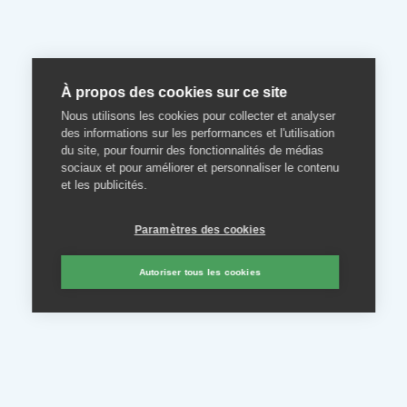
À propos des cookies sur ce site
Nous utilisons les cookies pour collecter et analyser
des informations sur les performances et l'utilisation
du site, pour fournir des fonctionnalités de médias
sociaux et pour améliorer et personnaliser le contenu
et les publicités.
Paramètres des cookies
Autoriser tous les cookies