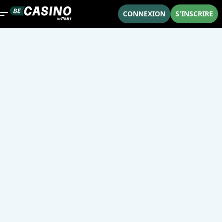
CONNEXION
S'INSCRIRE