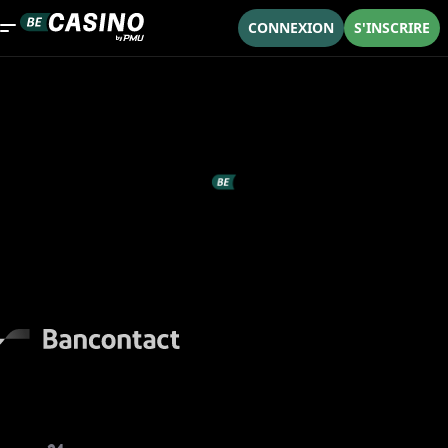
CONNEXION
S'INSCRIRE
Jeu responsable
Support
Blog
À propos de BeCasino
Contact
Nos moyens de paiement
Déposer
Site 100% belge et légal
Le jeu peut rendre dépendant.
Arrêtez-vous à temps !