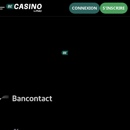
CONNEXION
S'INSCRIRE
Jeu responsable
Support
Blog
À propos de BeCasino
Contact
Nos moyens de paiement
Déposer
Site 100% belge et légal
Le jeu peut rendre dépendant.
Arrêtez-vous à temps !