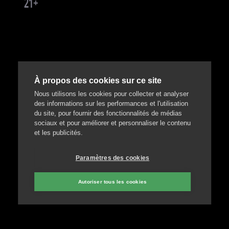
21
+
Plus d'informations sur www.arretezvousatemps.be
Ce site web est exploité par Euro Tiercé SA.
À propos des cookies sur ce site
La SA Amusement With Prize a conclu un accord de partenariat avec
Eurotiercé pour l'offre et l'exploitation de jeux de dés en ligne
Nous utilisons les cookies pour collecter et analyser
dans le cadre de la licence B+ portant le numéro B+4264 émise par
des informations sur les performances et l'utilisation
la CJH
du site, pour fournir des fonctionnalités de médias
sociaux et pour améliorer et personnaliser le contenu
Site agréé par la Commission des Jeux de Hasard sous license n°
et les publicités.
B+4264
Paramètres des cookies
Conditions Générales
Politique de respect de la vie privée
Autoriser tous les cookies
Déclaration relative aux cookies
BeCasino ©
2026
Tous droits réservés