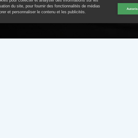
kies pour collecter et analyser des informations sur les
isation du site, pour fournir des fonctionnalités de médias
Autoris
rer et personnaliser le contenu et les publicités.
e
Support
Blog
Le jeu peut rendre dépendant.
Arrêtez-vous à temps !
21
+
Plus d'informations sur www.arretezvousatemps.be
Ce site web est exploité par Euro Tiercé SA.
ze a conclu un accord de partenariat avec Eurotiercé pour l'offre et l'exploitatio
dans le cadre de la licence B+ portant le numéro B+4264 émise par la CJH