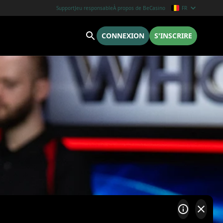
Support
Jeu responsable
À propos de BeCasino
FR
CONNEXION
S'INSCRIRE