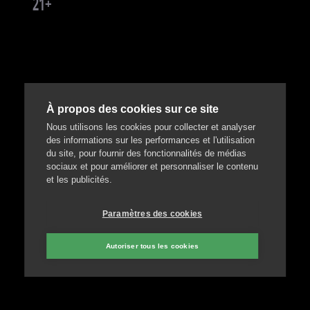
21
+
Plus d'informations sur www.arretezvousatemps.be
Ce site web est exploité par Euro Tiercé SA.
À propos des cookies sur ce site
La SA Amusement With Prize a conclu un accord de partenariat avec
Eurotiercé pour l'offre et l'exploitation de jeux de dés en ligne
Nous utilisons les cookies pour collecter et analyser
dans le cadre de la licence B+ portant le numéro B+4264 émise par
des informations sur les performances et l'utilisation
la CJH
du site, pour fournir des fonctionnalités de médias
sociaux et pour améliorer et personnaliser le contenu
Site agréé par la Commission des Jeux de Hasard sous license n°
et les publicités.
B+4264
Paramètres des cookies
Conditions Générales
Politique de respect de la vie privée
Autoriser tous les cookies
Déclaration relative aux cookies
BeCasino ©
2026
Tous droits réservés