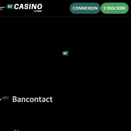
CONNEXION
S'INSCRIRE
Jeu responsable
Support
Blog
À propos de BeCasino
Contact
Nos moyens de paiement
Déposer
Site 100% belge et légal
Le jeu peut rendre dépendant.
Arrêtez-vous à temps !