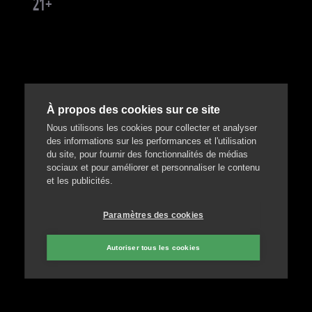
21
+
Plus d'informations sur www.arretezvousatemps.be
Ce site web est exploité par Euro Tiercé SA.
À propos des cookies sur ce site
La SA Amusement With Prize a conclu un accord de partenariat avec
Eurotiercé pour l'offre et l'exploitation de jeux de dés en ligne
Nous utilisons les cookies pour collecter et analyser
dans le cadre de la licence B+ portant le numéro B+4264 émise par
des informations sur les performances et l'utilisation
la CJH
du site, pour fournir des fonctionnalités de médias
sociaux et pour améliorer et personnaliser le contenu
Site agréé par la Commission des Jeux de Hasard sous license n°
et les publicités.
B+4264
Paramètres des cookies
Conditions Générales
Politique de respect de la vie privée
Autoriser tous les cookies
Déclaration relative aux cookies
BeCasino ©
2026
Tous droits réservés