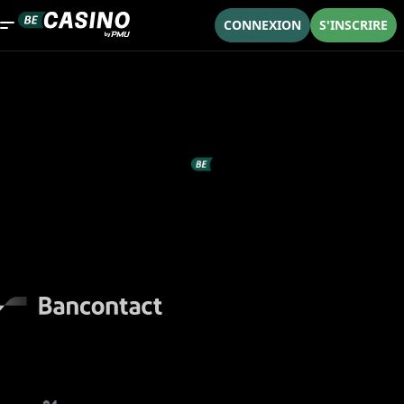
CONNEXION
S'INSCRIRE
Jeu responsable
Support
Blog
À propos de BeCasino
Contact
Nos moyens de paiement
Déposer
Site 100% belge et légal
Le jeu peut rendre dépendant.
Arrêtez-vous à temps !