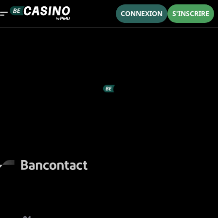
CONNEXION
S'INSCRIRE
Jeu responsable
Support
Blog
À propos de BeCasino
Contact
Nos moyens de paiement
Déposer
Site 100% belge et légal
Le jeu peut rendre dépendant.
Arrêtez-vous à temps !