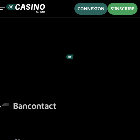
CONNEXION
S'INSCRIRE
Jeu responsable
Support
Blog
À propos de BeCasino
Contact
Nos moyens de paiement
Déposer
Site 100% belge et légal
Le jeu peut rendre dépendant.
Arrêtez-vous à temps !