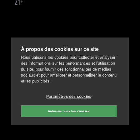
21
+
Plus d'informations sur www.arretezvousatemps.be
Ce site web est exploité par Euro Tiercé SA.
À propos des cookies sur ce site
La SA Amusement With Prize a conclu un accord de partenariat avec
Eurotiercé pour l'offre et l'exploitation de jeux de dés en ligne
Nous utilisons les cookies pour collecter et analyser
dans le cadre de la licence B+ portant le numéro B+4264 émise par
des informations sur les performances et l'utilisation
la CJH
du site, pour fournir des fonctionnalités de médias
sociaux et pour améliorer et personnaliser le contenu
Site agréé par la Commission des Jeux de Hasard sous license n°
et les publicités.
B+4264
Paramètres des cookies
Conditions Générales
Politique de respect de la vie privée
Autoriser tous les cookies
Déclaration relative aux cookies
BeCasino ©
2026
Tous droits réservés