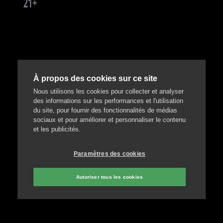
21
+
Plus d'informations sur www.arretezvousatemps.be
Ce site web est exploité par Euro Tiercé SA.
À propos des cookies sur ce site
La SA Amusement With Prize a conclu un accord de partenariat avec
Eurotiercé pour l'offre et l'exploitation de jeux de dés en ligne
Nous utilisons les cookies pour collecter et analyser
dans le cadre de la licence B+ portant le numéro B+4264 émise par
des informations sur les performances et l'utilisation
la CJH
du site, pour fournir des fonctionnalités de médias
sociaux et pour améliorer et personnaliser le contenu
Site agréé par la Commission des Jeux de Hasard sous license n°
et les publicités.
B+4264
Paramètres des cookies
Conditions Générales
Politique de respect de la vie privée
Autoriser tous les cookies
Déclaration relative aux cookies
BeCasino © 2025
Tous droits réservés