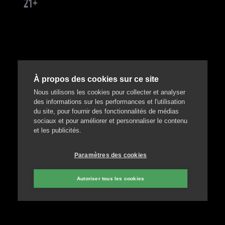
21
+
Plus d'informations sur www.arretezvousatemps.be
Ce site web est exploité par Euro Tiercé SA.
À propos des cookies sur ce site
La SA Amusement With Prize a conclu un accord de partenariat avec
Eurotiercé pour l'offre et l'exploitation de jeux de dés en ligne
Nous utilisons les cookies pour collecter et analyser
dans le cadre de la licence B+ portant le numéro B+4264 émise par
des informations sur les performances et l'utilisation
la CJH
du site, pour fournir des fonctionnalités de médias
sociaux et pour améliorer et personnaliser le contenu
Site agréé par la Commission des Jeux de Hasard sous license n°
et les publicités.
B+4264
Paramètres des cookies
Conditions Générales
Politique de respect de la vie privée
Autoriser tous les cookies
Déclaration relative aux cookies
BeCasino © 2025
Tous droits réservés