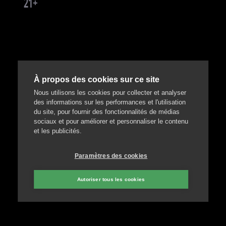
21
+
Plus d'informations sur www.arretezvousatemps.be
Ce site web est exploité par Euro Tiercé SA.
À propos des cookies sur ce site
La SA Amusement With Prize a conclu un accord de partenariat avec
Eurotiercé pour l'offre et l'exploitation de jeux de dés en ligne
Nous utilisons les cookies pour collecter et analyser
dans le cadre de la licence B+ portant le numéro B+4264 émise par
des informations sur les performances et l'utilisation
la CJH
du site, pour fournir des fonctionnalités de médias
sociaux et pour améliorer et personnaliser le contenu
Site agréé par la Commission des Jeux de Hasard sous license n°
et les publicités.
B+4264
Paramètres des cookies
Conditions Générales
Politique de respect de la vie privée
Autoriser tous les cookies
Déclaration relative aux cookies
BeCasino © 2025
Tous droits réservés