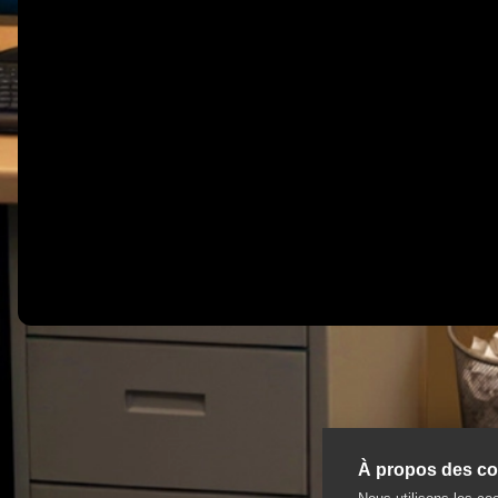
À propos des coo