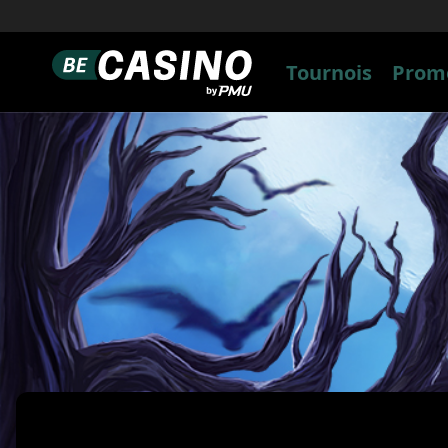
Tournois
Prom