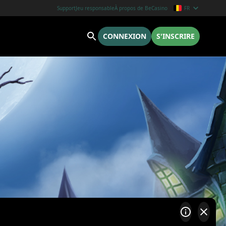
Support
Jeu responsable
À propos de BeCasino
FR
CONNEXION
S'INSCRIRE