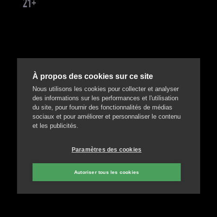
21
+
Plus d'informations sur www.arretezvousatemps.be
Ce site web est exploité par Euro Tiercé SA.
À propos des cookies sur ce site
La SA Amusement With Prize a conclu un accord de partenariat avec
Eurotiercé pour l'offre et l'exploitation de jeux de dés en ligne
Nous utilisons les cookies pour collecter et analyser
dans le cadre de la licence B+ portant le numéro B+4264 émise par
des informations sur les performances et l'utilisation
la CJH
du site, pour fournir des fonctionnalités de médias
sociaux et pour améliorer et personnaliser le contenu
Site agréé par la Commission des Jeux de Hasard sous license n°
et les publicités.
B+4264
Paramètres des cookies
Conditions Générales
Politique de respect de la vie privée
Autoriser tous les cookies
Déclaration relative aux cookies
BeCasino ©
2026
Tous droits réservés