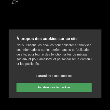
21
+
Plus d'informations sur www.arretezvousatemps.be
Ce site web est exploité par Euro Tiercé SA.
À propos des cookies sur ce site
La SA Amusement With Prize a conclu un accord de partenariat avec
Eurotiercé pour l'offre et l'exploitation de jeux de dés en ligne
Nous utilisons les cookies pour collecter et analyser
dans le cadre de la licence B+ portant le numéro B+4264 émise par
des informations sur les performances et l'utilisation
la CJH
du site, pour fournir des fonctionnalités de médias
sociaux et pour améliorer et personnaliser le contenu
Site agréé par la Commission des Jeux de Hasard sous license n°
et les publicités.
B+4264
Paramètres des cookies
Conditions Générales
Politique de respect de la vie privée
Autoriser tous les cookies
Déclaration relative aux cookies
BeCasino © 2025
Tous droits réservés