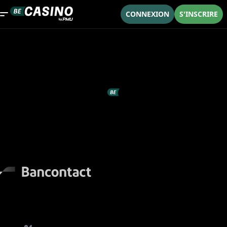
CONNEXION
S'INSCRIRE
Jeu responsable
Support
Blog
À propos de BeCasino
Contact
Nos moyens de paiement
Déposer
Site 100% belge et légal
Le jeu peut rendre dépendant.
Arrêtez-vous à temps !