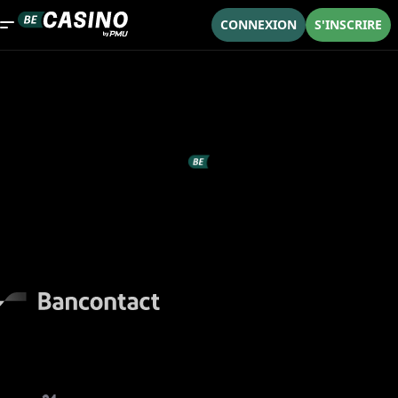
CONNEXION
S'INSCRIRE
Jeu responsable
Support
Blog
À propos de BeCasino
Contact
Nos moyens de paiement
Déposer
Site 100% belge et légal
Le jeu peut rendre dépendant.
Arrêtez-vous à temps !