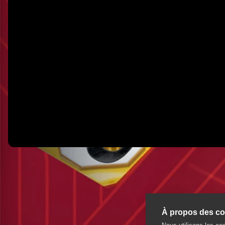
À propos des coo