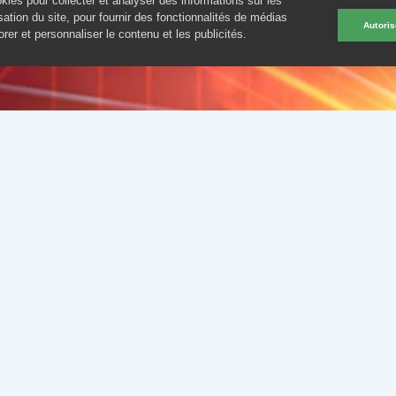
kies pour collecter et analyser des informations sur les
isation du site, pour fournir des fonctionnalités de médias
Autoris
rer et personnaliser le contenu et les publicités.
e
Support
Blog
Le jeu peut rendre dépendant.
Arrêtez-vous à temps !
21
+
Plus d'informations sur www.arretezvousatemps.be
Ce site web est exploité par Euro Tiercé SA.
ze a conclu un accord de partenariat avec Eurotiercé pour l'offre et l'exploitatio
dans le cadre de la licence B+ portant le numéro B+4264 émise par la CJH