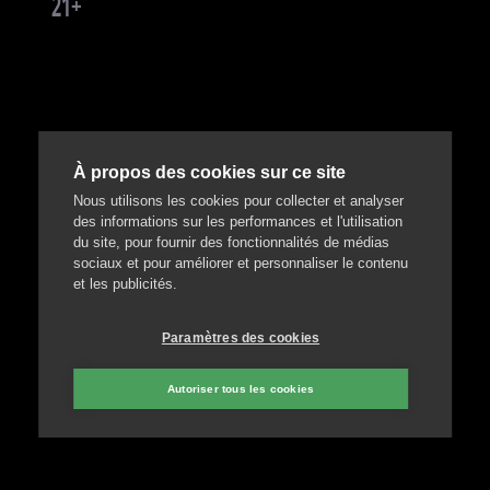
21
+
Plus d'informations sur www.arretezvousatemps.be
Ce site web est exploité par Euro Tiercé SA.
À propos des cookies sur ce site
La SA Amusement With Prize a conclu un accord de partenariat avec
Eurotiercé pour l'offre et l'exploitation de jeux de dés en ligne
Nous utilisons les cookies pour collecter et analyser
dans le cadre de la licence B+ portant le numéro B+4264 émise par
des informations sur les performances et l'utilisation
la CJH
du site, pour fournir des fonctionnalités de médias
sociaux et pour améliorer et personnaliser le contenu
Site agréé par la Commission des Jeux de Hasard sous license n°
et les publicités.
B+4264
Paramètres des cookies
Conditions Générales
Politique de respect de la vie privée
Autoriser tous les cookies
Déclaration relative aux cookies
BeCasino © 2025
Tous droits réservés