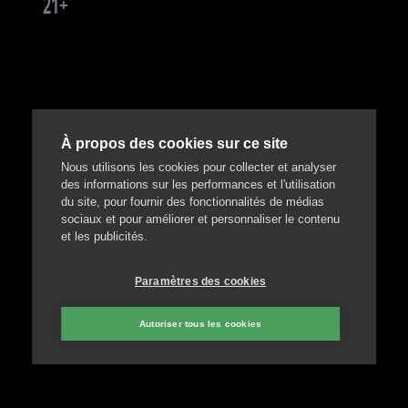
21
+
Plus d'informations sur www.arretezvousatemps.be
Ce site web est exploité par Euro Tiercé SA.
À propos des cookies sur ce site
La SA Amusement With Prize a conclu un accord de partenariat avec
Eurotiercé pour l'offre et l'exploitation de jeux de dés en ligne
Nous utilisons les cookies pour collecter et analyser
dans le cadre de la licence B+ portant le numéro B+4264 émise par
des informations sur les performances et l'utilisation
la CJH
du site, pour fournir des fonctionnalités de médias
sociaux et pour améliorer et personnaliser le contenu
Site agréé par la Commission des Jeux de Hasard sous license n°
et les publicités.
B+4264
Paramètres des cookies
Conditions Générales
Politique de respect de la vie privée
Autoriser tous les cookies
Déclaration relative aux cookies
BeCasino ©
2026
Tous droits réservés