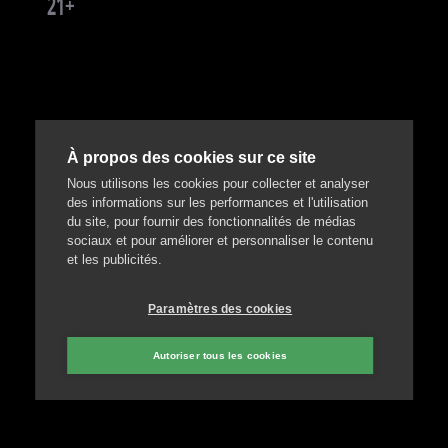
21
+
Plus d'informations sur www.arretezvousatemps.be
Ce site web est exploité par Euro Tiercé SA.
À propos des cookies sur ce site
La SA Amusement With Prize a conclu un accord de partenariat avec
Eurotiercé pour l'offre et l'exploitation de jeux de dés en ligne
Nous utilisons les cookies pour collecter et analyser
dans le cadre de la licence B+ portant le numéro B+4264 émise par
des informations sur les performances et l'utilisation
la CJH
du site, pour fournir des fonctionnalités de médias
sociaux et pour améliorer et personnaliser le contenu
Site agréé par la Commission des Jeux de Hasard sous license n°
et les publicités.
B+4264
Paramètres des cookies
Conditions Générales
Politique de respect de la vie privée
Autoriser tous les cookies
Déclaration relative aux cookies
BeCasino ©
2026
Tous droits réservés