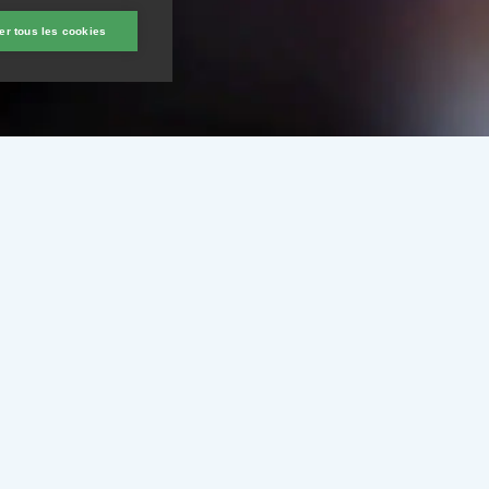
er tous les cookies
À propos de BeCasino
Contact
Site 100% belge et légal
n de jeux de dés en ligne