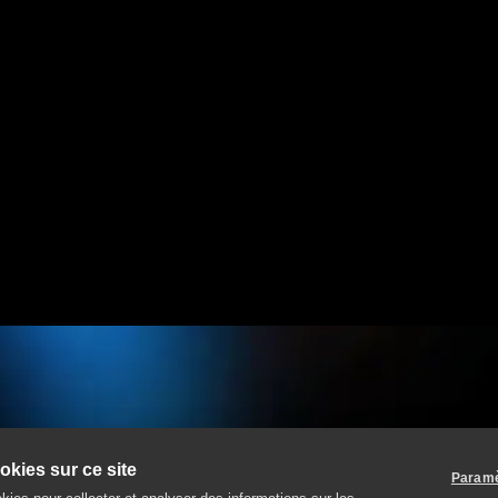
kies sur ce site
Paramè