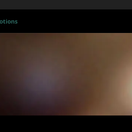
otions