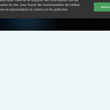
kies pour collecter et analyser des informations sur les
isation du site, pour fournir des fonctionnalités de médias
Autoris
rer et personnaliser le contenu et les publicités.
e
Support
Blog
Le jeu peut rendre dépendant.
Arrêtez-vous à temps !
21
+
Plus d'informations sur www.arretezvousatemps.be
Ce site web est exploité par Euro Tiercé SA.
ze a conclu un accord de partenariat avec Eurotiercé pour l'offre et l'exploitatio
dans le cadre de la licence B+ portant le numéro B+4264 émise par la CJH