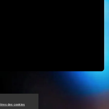
tres des cookies