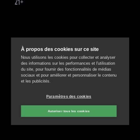
21
+
Plus d'informations sur www.arretezvousatemps.be
Ce site web est exploité par Euro Tiercé SA.
À propos des cookies sur ce site
La SA Amusement With Prize a conclu un accord de partenariat avec
Eurotiercé pour l'offre et l'exploitation de jeux de dés en ligne
Nous utilisons les cookies pour collecter et analyser
dans le cadre de la licence B+ portant le numéro B+4264 émise par
des informations sur les performances et l'utilisation
la CJH
du site, pour fournir des fonctionnalités de médias
sociaux et pour améliorer et personnaliser le contenu
Site agréé par la Commission des Jeux de Hasard sous license n°
et les publicités.
B+4264
Paramètres des cookies
Conditions Générales
Politique de respect de la vie privée
Autoriser tous les cookies
Déclaration relative aux cookies
BeCasino ©
2026
Tous droits réservés