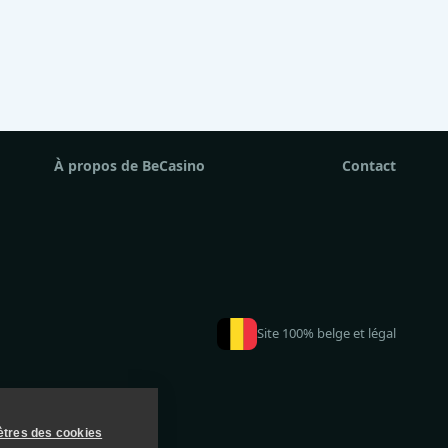
À propos de BeCasino
Contact
Site 100% belge et légal
tres des cookies
n de jeux de dés en ligne