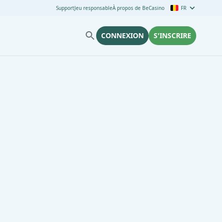
Support
Jeu responsable
À propos de BeCasino
FR
CONNEXION
S'INSCRIRE