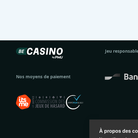
Jeu responsabl
Déposer
Nos moyens de paiement
À propos des coo
La SA Amusement With Pri