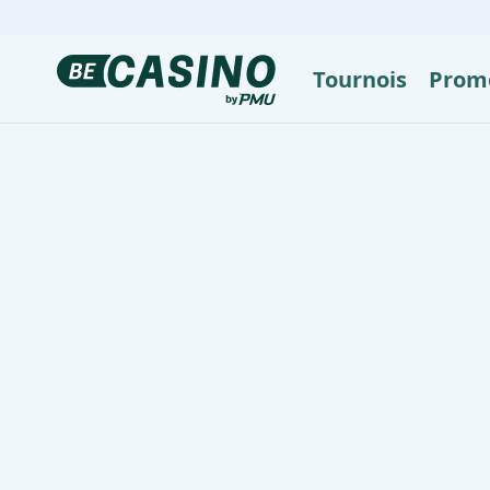
Tournois
Prom