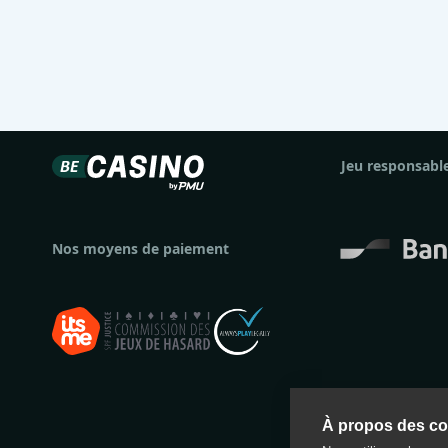
Jeu responsabl
Déposer
Nos moyens de paiement
À propos des coo
La SA Amusement With Pri