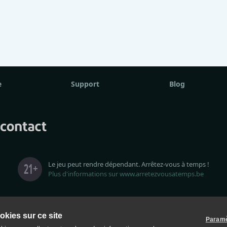
e
Support
Blog
Le jeu peut rendre dépendant.
Arrêtez-vous à temps !
21
+
Plus d'informations sur www.arretezvousatemps.be
Ce site web est exploité par Euro Tiercé SA.
kies sur ce site
Paramè
ze a conclu un accord de partenariat avec Eurotiercé pour l'offre et l'exploitatio